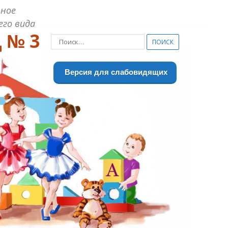
ное
его вида
 № 3
Найти:
Версия для слабовидящих