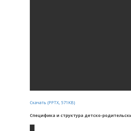
НАЛИЧИЕ СПЕЦИАЛЬНЫХ ТЕХНИЧЕСКИХ СРЕ
ИНФОРМАЦ
ИНФОРМАЦИЯ ОБ ОБЪЁМЕ ОБР
Скачать (PPTX, 571KB)
Специфика и структура детско-родительск