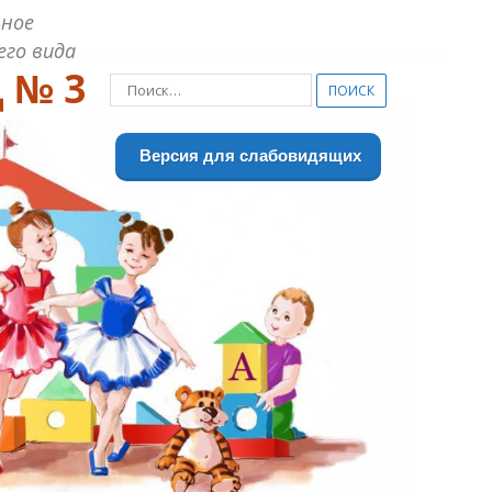
ное
его вида
 № 3
Найти:
Версия для слабовидящих