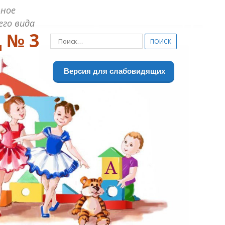
ное
его вида
 № 3
Найти:
Версия для слабовидящих